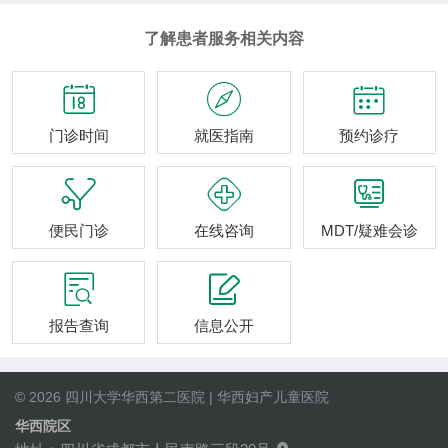
了解患者服务相关内容



门诊时间
就医指南
预约诊疗



便民门诊
在线咨询
MDT/疑难会诊


报告查询
信息公开
© 2026 四川大学华西第二医院 | 华西妇产儿童医院
华西院区