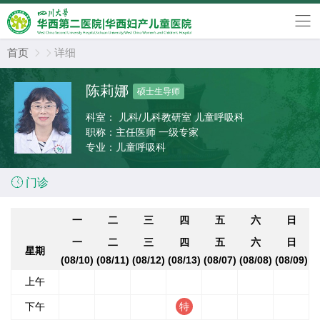
首页
详细


陈莉娜
硕士生导师
科室：
儿科/儿科教研室 儿童呼吸科
职称：
主任医师 一级专家
专业：
儿童呼吸科

门诊
一
二
三
四
五
六
日
一
二
三
四
五
六
日
星期
(08/10)
(08/11)
(08/12)
(08/13)
(08/07)
(08/08)
(08/09)
上午
下午