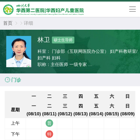
首页
详细


林卫
硕士生导师
科室：
门诊部（互联网医院办公室） 妇产科教研室/
妇产科 妇科
职称：
主任医师 一级专家
专业：
妇科

门诊
一
二
三
四
五
六
日
一
二
三
四
五
六
日
星期
(08/10)
(08/11)
(08/12)
(08/13)
(08/14)
(08/15)
(08/09)
上午
下午