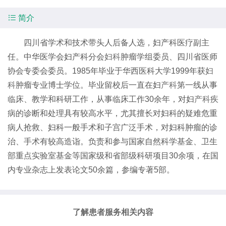

简介
四川省学术和技术带头人后备人选，妇产科医疗副主
任。中华医学会妇产科分会
妇科
肿瘤学组委员、四川省医师
协会专委会委员。1985年毕业于华西医科大学1999年获
妇
科
肿瘤专业博士学位。毕业留校后一直在妇
产科
第一线从事
临床、教学和科研工作，从事临床工作30余年，对妇
产科
疾
病的诊断和处理具有较高水平，尤其擅长对妇科的疑难危重
病人抢救、妇科一般手术和子宫广泛手术，对妇科肿瘤的诊
治、手术有较高造诣。负责和参与国家自然科学基金、卫生
部重点实验室基金等国家级和省部级科研项目30余项，在国
内专业杂志上发表论文50余篇，参编专著5部。
了解患者服务相关内容