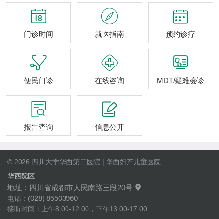



门诊时间
就医指南
预约诊疗



便民门诊
在线咨询
MDT/疑难会诊


报告查询
信息公开
© 2026 四川大学华西第二医院 | 华西妇产儿童医院
华西院区
地址：四川省成都市人民南路三段20号

(028) 85503960
电话：
接听时间：上午8:00-12:00，下午13:00-17:00