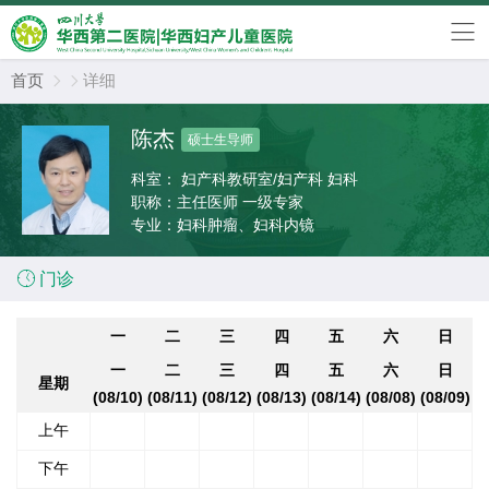
首页
详细


陈杰
硕士生导师
科室：
妇产科教研室/妇产科 妇科
职称：
主任医师 一级专家
专业：
妇科肿瘤、妇科内镜

门诊
一
二
三
四
五
六
日
一
二
三
四
五
六
日
星期
(08/10)
(08/11)
(08/12)
(08/13)
(08/14)
(08/08)
(08/09)
上午
下午