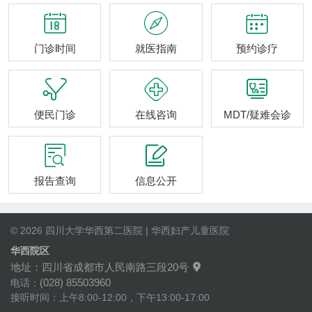



门诊时间
就医指南
预约诊疗



便民门诊
在线咨询
MDT/疑难会诊


报告查询
信息公开
© 2026 四川大学华西第二医院 | 华西妇产儿童医院
华西院区
地址：四川省成都市人民南路三段20号

(028) 85503960
电话：
接听时间：上午8:00-12:00，下午13:00-17:00