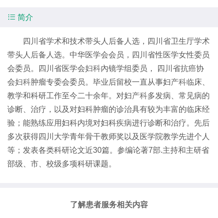

简介
四川省学术和技术带头人后备人选，四川省卫生厅学术
带头人后备人选。中华医学会会员，四川省性医学女性委员
会委员。四川省医学会
妇科
內镜学组委员， 四川省抗癌协
会
妇科
肿瘤专委会委员。毕业后留校一直从事妇
产科
临床、
教学和科研工作至今二十余年。对妇
产科
多发病、常见病的
诊断、治疗，以及对妇科肿瘤的诊治具有较为丰富的临床经
验；能熟练应用妇科内境对妇科疾病进行诊断和治疗。先后
多次获得四川大学青年骨干教师奖以及医学院教学先进个人
等；发表各类科研论文近30篇。参编论著7部.主持和主研省
部级、市、校级多项科研课题。
了解患者服务相关内容