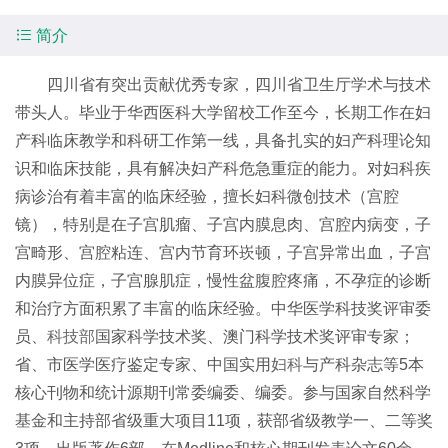

简介
四川省有突出贡献优秀专家，四川省卫生厅学术与技术
带头人。毕业于华西医科大学留校工作至今，长期工作在妇
产科临床教学和科研工作第一线，具备扎实的妇产科理论知
识和临床技能，具有解决妇产科危急重症的能力。对妇科疾
病诊治有着丰富的临床经验，擅长妇科微创技术（宫腔
镜），特别是在子宫肌瘤、子宫内膜息肉、宫腔内病变，子
宫畸形、宫腔粘连、宫内节育环崁顿，子宫异常出血，子宫
内膜异位症，子宫腺肌症，慢性盆腹腔疼痛，不孕症的诊断
和治疗方面积累了丰富的临床经验。中华医学科技奖评审委
员、
科技部
国家科学技术奖、澳门科学技术奖评审专家；
省、市医学医疗鉴定专家、中国实用
妇科
与产科杂志等5本
核心刊物和统计源期刊常委编委、编委。参与国家自然科学
基金和主持部省级重大项目11项，获部省级教学一、二等奖