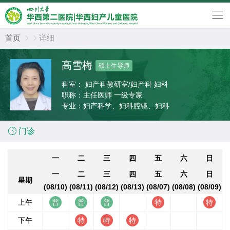
首页
详细


高雪梅
硕士生导师
科室：
妇产科教研室/妇产科 妇科
职称：
主任医师 一级专家
专业：
妇产科学、妇科腔镜、妇科

门诊
一
二
三
四
五
六
日
一
二
三
四
五
六
日
星期
(08/10)
(08/11)
(08/12)
(08/13)
(08/07)
(08/08)
(08/09)
上午
下午