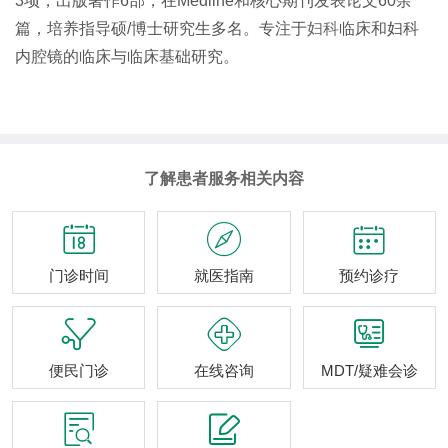
3项，出版著作6部，在Medline和核心期刊发表论文60余
篇，培养指导硕/博士研究生多名。专注于
妇科
临床和妇科
内腔镜的临床与临床基础研究。
了解患者服务相关内容



门诊时间
就医指南
预约诊疗



便民门诊
在线咨询
MDT/疑难会诊

