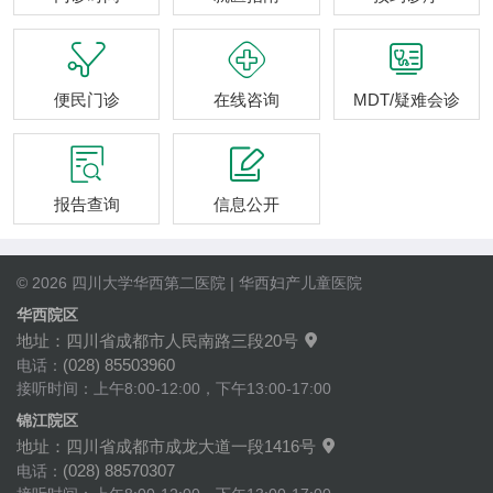



便民门诊
在线咨询
MDT/疑难会诊


报告查询
信息公开
© 2026 四川大学华西第二医院 | 华西妇产儿童医院
华西院区
地址：四川省成都市人民南路三段20号

(028) 85503960
电话：
接听时间：上午8:00-12:00，下午13:00-17:00
锦江院区
地址：四川省成都市成龙大道一段1416号

(028) 88570307
电话：