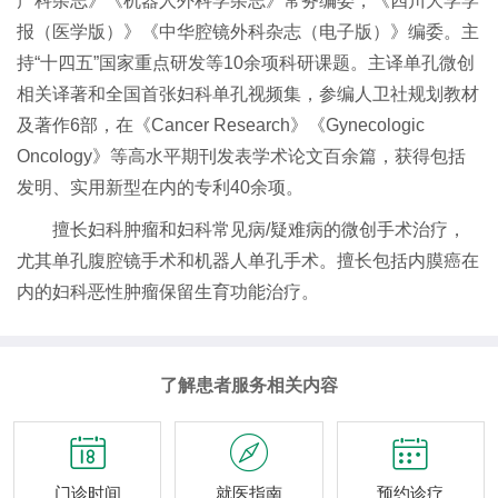
产科杂志》《机器人外科学杂志》常务编委，《四川大学学
报（医学版）》《中华腔镜外科杂志（电子版）》编委。主
持“十四五”国家重点研发等10余项科研课题。主译单孔微创
相关译著和全国首张妇科单孔视频集，参编人卫社规划教材
及著作6部，在《Cancer Research》《Gynecologic
Oncology》等高水平期刊发表学术论文百余篇，获得包括
发明、实用新型在内的专利40余项。
擅长妇科肿瘤和妇科常见病/疑难病的微创手术治疗，
尤其单孔腹腔镜手术和机器人单孔手术。擅长包括内膜癌在
内的妇科恶性肿瘤保留生育功能治疗。
了解患者服务相关内容



门诊时间
就医指南
预约诊疗