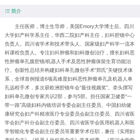

简介
主任医师，博士生导师，美国Emory大学博士后。四川
大学妇产科学系主任，华西二院妇产科主任，
妇科
腔镜中心
负责人。四川省学术和技术带头人、国家级妇产科学一流本
科课程负责人。专注
妇科
肿瘤和妇科微创治疗，擅长妇科恶
性肿瘤单孔腹腔镜/机器人手术及恶性肿瘤保留生育功能治
疗。创新性总结并构建妇科单孔微创手术“郑氏”关键技术体
系，全球首例报道6项高难度妇科恶性肿瘤单孔及机器人单
孔远程手术，多次获欧洲腔镜年会“最佳视频奖”。牵头撰写
妇科单孔微创专家共识2部，参与5部。担任国家卫健委“一
带一路”高级妇科内镜培训专委会副主任委员、中国妇幼健
康研究会妇
产科
精准医疗专业委员会副主任委员、四川省医
学会妇
产科
分会副主任委员、四川省医学会医用机器人和医
学智能化专委会副主任委员等重要学术任职，兼任《实用妇