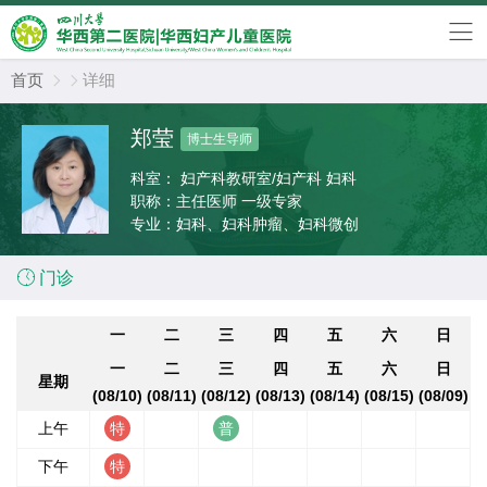
首页
详细


郑莹
博士生导师
科室：
妇产科教研室/妇产科 妇科
职称：
主任医师 一级专家
专业：
妇科、妇科肿瘤、妇科微创

门诊
一
二
三
四
五
六
日
一
二
三
四
五
六
日
星期
(08/10)
(08/11)
(08/12)
(08/13)
(08/14)
(08/15)
(08/09)
上午
下午