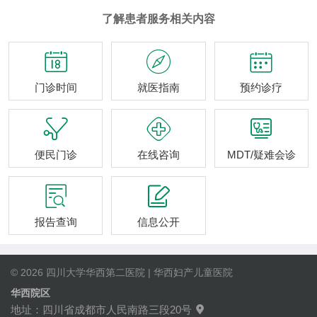
了解患者服务相关内容



门诊时间
就医指南
预约诊疗



便民门诊
在线咨询
MDT/疑难会诊


报告查询
信息公开
© 2026 四川大学华西第二医院 | 华西妇产儿童医院
华西院区
地址：四川省成都市人民南路三段20号
