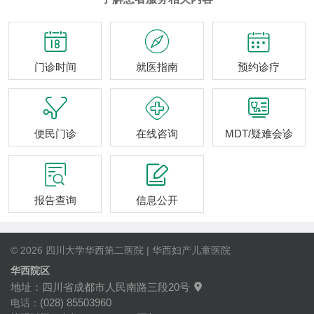



门诊时间
就医指南
预约诊疗



便民门诊
在线咨询
MDT/疑难会诊


报告查询
信息公开
© 2026 四川大学华西第二医院 | 华西妇产儿童医院
华西院区
地址：四川省成都市人民南路三段20号

(028) 85503960
电话：