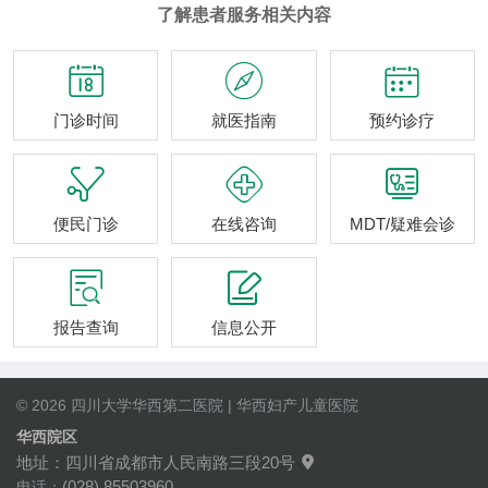
了解患者服务相关内容



门诊时间
就医指南
预约诊疗



便民门诊
在线咨询
MDT/疑难会诊


报告查询
信息公开
© 2026 四川大学华西第二医院 | 华西妇产儿童医院
华西院区
地址：四川省成都市人民南路三段20号

(028) 85503960
电话：