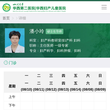
首页
详细


潘小玲
硕士生导师
科室：
妇产科教研室/妇产科 妇科
职称：
主任医师 一级专家
专业：
妇产科学、妇科肿瘤、妇科

门诊
一
二
三
四
五
六
日
一
二
三
四
五
六
日
星期
(08/10)
(08/11)
(08/12)
(08/13)
(08/14)
(08/08)
(08/09)
上午
下午