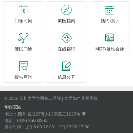



门诊时间
就医指南
预约诊疗



便民门诊
在线咨询
MDT/疑难会诊


报告查询
信息公开
© 2026 四川大学华西第二医院 | 华西妇产儿童医院
华西院区
地址：四川省成都市人民南路三段20号

(028) 85503960
电话：
接听时间：上午8:00-12:00，下午13:00-17:00