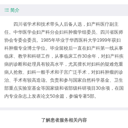

简介
四川省学术和技术带头人后备人选，妇产科医疗副主
任。中华医学会妇产科分会
妇科
肿瘤学组委员、四川省医师
协会专委会委员。1985年毕业于华西医科大学1999年获
妇
科
肿瘤专业博士学位。毕业留校后一直在妇
产科
第一线从事
临床、教学和科研工作，从事临床工作30余年，对妇
产科
疾
病的诊断和处理具有较高水平，尤其擅长对妇科的疑难危重
病人抢救、妇科一般手术和子宫广泛手术，对妇科肿瘤的诊
治、手术有较高造诣。负责和参与国家自然科学基金、卫生
部重点实验室基金等国家级和省部级科研项目30余项，在国
内专业杂志上发表论文50余篇，参编专著5部。
了解患者服务相关内容