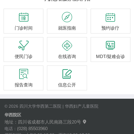



门诊时间
就医指南
预约诊疗



便民门诊
在线咨询
MDT/疑难会诊


报告查询
信息公开
© 2026 四川大学华西第二医院 | 华西妇产儿童医院
华西院区
地址：四川省成都市人民南路三段20号

(028) 85503960
电话：