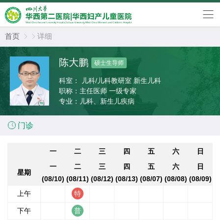
首页
详细


陈大鹏
硕士生导师
科室：
儿科/儿科教研室 新生儿科
职称：
主任医师 一级专家
专业：
儿科、新生儿疾病

门诊
一
二
三
四
五
六
日
一
二
三
四
五
六
日
星期
(08/10)
(08/11)
(08/12)
(08/13)
(08/07)
(08/08)
(08/09)
上午
下午