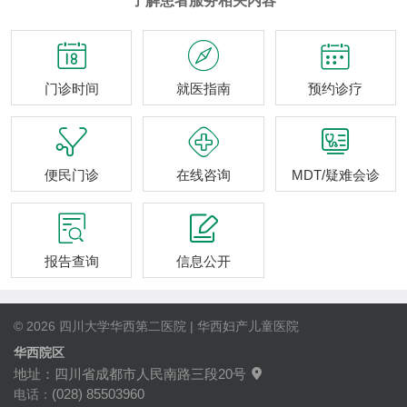
了解患者服务相关内容



门诊时间
就医指南
预约诊疗



便民门诊
在线咨询
MDT/疑难会诊


报告查询
信息公开
© 2026 四川大学华西第二医院 | 华西妇产儿童医院
华西院区
地址：四川省成都市人民南路三段20号

(028) 85503960
电话：