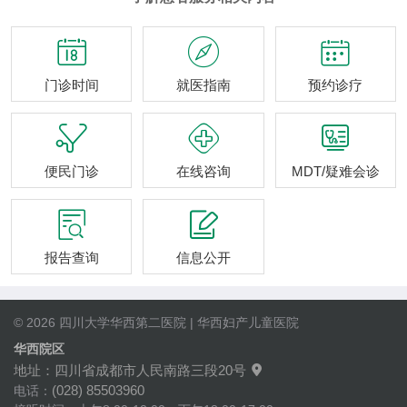



门诊时间
就医指南
预约诊疗



便民门诊
在线咨询
MDT/疑难会诊


报告查询
信息公开
© 2026 四川大学华西第二医院 | 华西妇产儿童医院
华西院区
地址：四川省成都市人民南路三段20号

(028) 85503960
电话：