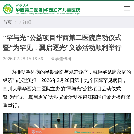
首页
详细


“罕与光”公益项目华西第二医院启动仪式
暨“为罕见，翼启逐光”义诊活动顺利举行
2026-02-28 15:18:56
医学遗传科
为推动罕见病的早期诊断与规范诊疗，减轻罕见病家庭的
经济与心理负担，
2026年
2月
28日第十九个国际罕见
病日，
四川大学华西第二医院
主办的“罕
与光
”公益项目启动仪式
暨
“为罕见，翼启逐光
”大型义诊活动在锦江院区门诊大楼前隆
重举行。