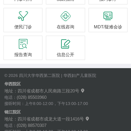



便民门诊
在线咨询
MDT/疑难会诊


报告查询
信息公开
© 2026 四川大学华西第二医院 | 华西妇产儿童医院
华西院区
地址：四川省成都市人民南路三段20号

(028) 85503960
电话：
接听时间：上午8:00-12:00，下午13:00-17:00
锦江院区
地址：四川省成都市成龙大道一段1416号

(028) 88570307
电话：