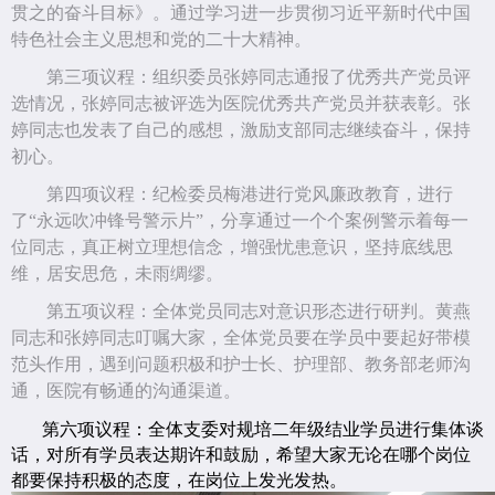
贯之的奋斗目标》。通过学习进一步贯彻习近平新时代中国
特色社会主义思想和党的二十大精神。
第三项议程：组织委员张婷同志通报了优秀共产党员评
选情况，张婷同志被评选为医院优秀共产党员并获表彰。张
婷同志也发表了自己的感想，激励支部同志继续奋斗，保持
初心。
第四项议程：纪检委员梅港进行党风廉政教育，进行
了“永远吹冲锋号警示片”，分享通过一个个案例警示着每一
位同志，真正树立理想信念，增强忧患意识，坚持底线思
维，居安思危，未雨绸缪。
第五项议程：全体党员同志对意识形态进行研判。黄燕
同志和张婷同志叮嘱大家，全体党员要在学员中要起好带模
范头作用，遇到问题积极和护士长、护理部、教务部老师沟
通，医院有畅通的沟通渠道。
第六项议程：全体支委对规培二年级结业学员进行集体谈
话，对所有学员表达期许和鼓励，希望大家无论在哪个岗位
都要保持积极的态度，在岗位上发光发热。