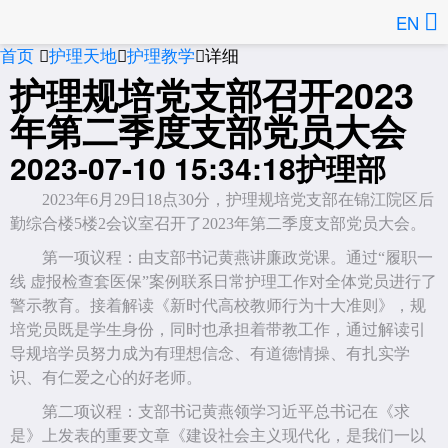
EN
首页
护理天地
护理教学
详细



护理规培党支部召开2023
年第二季度支部党员大会
2023-07-10 15:34:18
护理部
2023
年
6月
29日
18点
30分，护理规培党支部在锦江院区后
勤综合楼
5楼
2会议室召开了
2023年第二季度支部党员大会。
第一项议程：由支部书记黄燕讲廉政党课。通过“履职一
线 虚报检查套医保”案例联系日常护理工作对全体党员进行了
警示教育。接着解读《新时代高校教师行为十大准则》，规
培党员既是学生身份，同时也承担着带教工作，通过解读引
导规培学员努力成为有理想信念、有道德情操、有扎实学
识、有仁爱之心的好老师。
第二项议程：支部书记黄燕领学习近平总书记在《求
是》上发表的重要文章《建设社会主义现代化，是我们一以