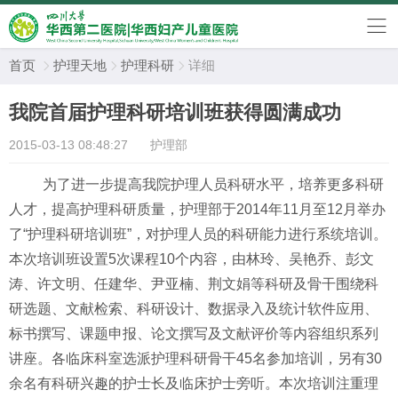
首页
护理天地
护理科研
详细



我院首届护理科研培训班获得圆满成功
2015-03-13 08:48:27
护理部
为了进一步提高我院护理人员科研水平，培养更多科研
人才，提高护理科研质量，护理部于
2014
年
11
月至
12
月举办
了“护理科研培训班”，对护理人员的科研能力进行系统培训。
本次培训班设置
5
次课程
10
个内容，由林玲、吴艳乔、彭文
涛、许文明、任建华、尹亚楠、荆文娟等科研及骨干围绕科
研选题、文献检索、科研设计、数据录入及统计软件应用、
标书撰写、课题申报、论文撰写及文献评价等内容组织系列
讲座。各临床科室选派护理科研骨干
45
名参加培训，另有
30
余名有科研兴趣的护士长及临床护士旁听。本次培训注重理