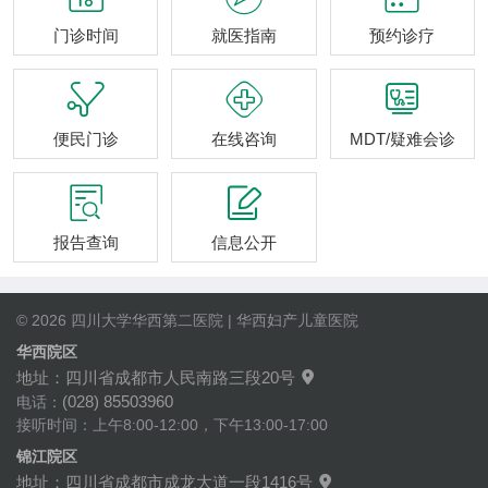
门诊时间
就医指南
预约诊疗



便民门诊
在线咨询
MDT/疑难会诊


报告查询
信息公开
© 2026 四川大学华西第二医院 | 华西妇产儿童医院
华西院区
地址：四川省成都市人民南路三段20号

(028) 85503960
电话：
接听时间：上午8:00-12:00，下午13:00-17:00
锦江院区
地址：四川省成都市成龙大道一段1416号
