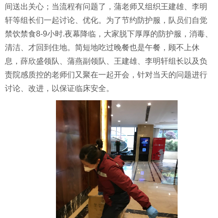
间
送出
关心；当流程有问题
了
，蒲老师
又组织
王建雄、李明
轩
等
组长们一起讨论、优化。为了节约防护服，队员们自觉
禁饮禁食
8-9小时
.
夜幕降临，大家脱下厚厚的防护服，消毒、
清洁、
才回到住地
。简短地吃过晚餐也是午餐，顾不上休
息，薛欣盛领队、蒲燕副领队、王建雄、李明轩组长以及负
责院感质控的老师
们又聚在一起
开会，针对当天的问题进行
讨论、改进，以保证临床安全。