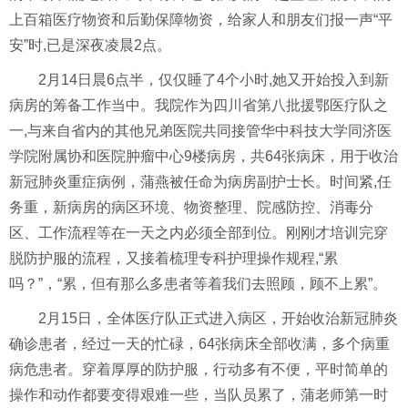
上百箱医疗
物资
和后勤保障物资，给家人和朋友们报
一声
“
平
安
”时,已是深夜凌晨2点
。
2月14日晨6点半，仅仅睡了4个小时
,
她又开始投入到新
病房的筹备工作当中。
我院作为四川省第八批援鄂医疗队之
一
,
与来自省内的其他兄弟医院共同
接管
华中科技大学同济医
学院附属协和
医院
肿瘤
中心
9楼病房，共64张病床，用于收治
新冠肺炎重症病例，蒲燕被任命为病房副护士长。
时间紧
,任
务重
，新病房的病区环境、物资整理、院感防控、消毒分
区、工作流程等
在一天之内
必须全部到位。
刚刚才培训完
穿
脱防护服的流程，
又接着梳理
专科
护理操作规程
,
“累
吗？”，“累，但有那么多患者等着我们去照顾，顾不上累”。
2月15日，全体医疗队正式进入病区，开始收治新冠肺炎
确诊患者，经过一天的忙碌，64张病床全部收满，多个病重
病危患者。穿着厚厚的防护服，行动多
有
不便，平时简单的
操作和动作都要变得艰难一些，
当队员
累了，蒲老师第一时