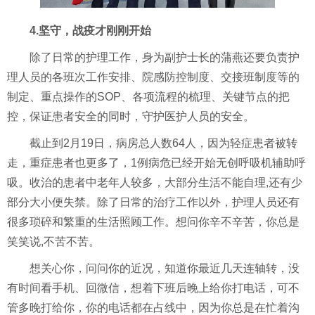
4.坚守，战疫才刚刚开始
除了日常的护理工作，身为副护士长的蒲燕还要负责护
理人员的各班次工作安排、院感防控制度、交接班制度等的
制定、重点操作的
SOP、各项流程的梳理、关键节点的把
控，保证患者安全
的同时
，
守护医护人员的安全
。
截止到
2月19日，病房总人数64人，因为轻症患者被转
走，重症患者也更多了，1例病危已经开始无创呼吸机辅助呼
吸。收治的患者中老年人较多，大部分生活不能自理
,还有少
部分大小便失禁。除了日常的治疗工作以外，护理人员还有
很多琐碎和繁重的生活照顾工作。想问你辛不辛苦，你
总是
笑笑说
,不苦不苦
。
想关心你，问问你的近况，知道你最近几天连轴转，没
有时间看手机、回微信，想着下班后晚上给你打电话，可不
管多晚打给你，你的电话都在占线中，因为你总是在忙着沟