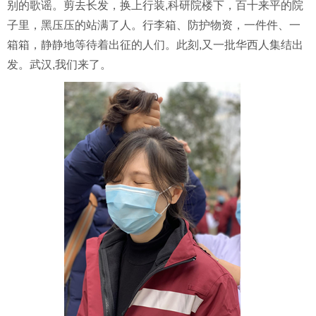
别的
歌谣
。剪去长发，换上行装
,
科研院楼下，百
十来
平的院
子
里
，黑压压的站满了人。行李箱、防护物资，一件件、一
箱箱，静静地等待着出征的人们。
此刻
,
又一批华西人集结出
发。武汉
,我们来了
。