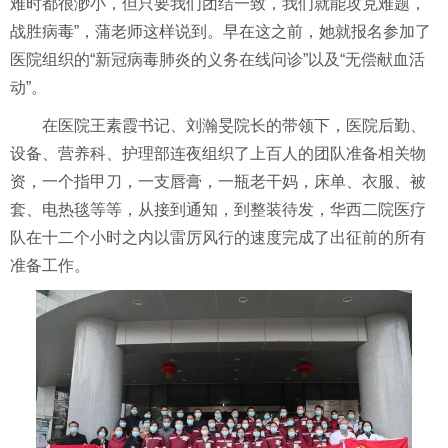
难时都很渺小，但只要我们团结一致，我们就能攻克难题，
战胜病毒”，蒲老师这样说到。
早
在这之前，
她
就报名参加了
医院组织的
“新冠病毒肺炎的义务在线问诊”以及“无偿献血活
动”。
在医院王素霞书记、刘瀚旻院长的带领下，医院后勤、
设备、营养科、护理部
连夜
组织了上百人的团队准备相关物
资，一个指甲刀，一支唇膏，一瓶老干妈，床单、衣服、被
套、电热毯等等，从接到通知，到整装待发，华西二院
医疗
队在十二个小时之内
以雷厉风行的速度完成了出征前的所有
准备工作。