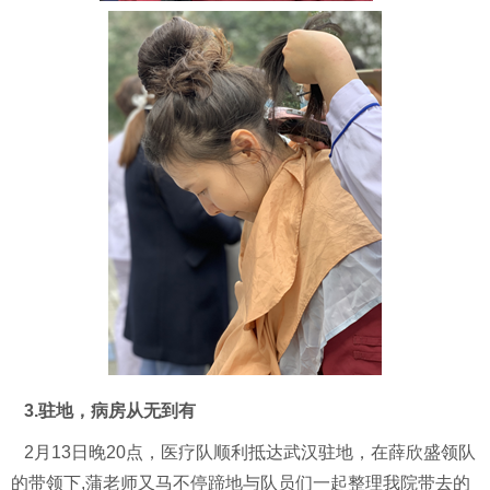
3.驻地，病房从无到有
2月13日晚20点，医疗队
顺利抵达
武汉驻地，
在薛欣盛领队
的带领下
,蒲老师又马不停蹄地与队员们
一起整理我院带去的