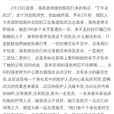
2月13日凌晨，蒲燕
老师
接到医院打来的电话，
“下午去
武汉”。这个消息既突然，也如她所愿。早在2月初，我院人
力资源部就面向全院职工征集援助武汉志愿者，
蒲燕老师
当
即报名，她是
700多个
名字普通的
一员。来不及好好叮嘱已经
熟睡的儿子，
身旁的老李
知道这个消息后
,
什么都没
有
说，只
是默默地帮她收拾着行李，
一切仿佛尽在不言中
。后来我们
才知道，蒲老师连自己的父母都没来得及
告诉
，一是匆忙，
二是怕二老担心，还是表妹在新闻上看到姐姐的名字才告诉
了她的父母
.
说到此处，原本坚强的蒲老师忍不住哽咽
......。当
问到蒲老师为什么要
自愿
报名去武汉时，没有
多少
的豪言壮
语
.这应该是每一个身在其中的医护人员内心真实的写照.是啊,
武汉的危重患者最多
，
武汉的医护人员最辛苦
,当出征的号角
吹响时,没有推辞,没有耽误,
身为一名党员、一名有着丰富临床
经验的护理人员，她觉得义不容辞，
她
只是想尽一点自己的
绵薄
之力，期望大家一起共度难关。
“我们每个个体在面对灾