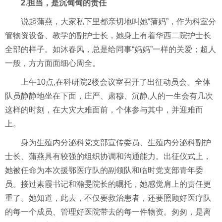
2.担当，是沉甸甸的责任
说起蒲燕，大家私下里都亲切地叫她
“蒲妈”，作为科室分
管物资设备、教学的副护士长，她身上有着华西二院护士长
全部的样子。如沐春风，总是给同事“妈妈”一样的关爱；超人
一般，方方面面细心周全。
上午
10点,
在科研院
2楼会议室召开了出征动员会。全体
队员静静地坐在下面，庄
严
、肃穆
、沉静
,
人的一生会有几次
这样的时刻，在大灾大难面前，个体
参与
其中，并迎难而
上。
身为生殖内分泌科党支部宣传委员、生殖内分泌科副护
士长、蒲燕具有较强的组织协调和沟通能力。出征仪式上，
她被任命为本次援鄂医疗队的副领队和临时党支部青年委
员。接过素霞书记和瀚旻院长的嘱托，她感觉肩上
的责任更
重了
。她知道，此去，不仅要救治患者，还要照顾好医疗队
的每一个
成
员、管理好医院带去的每一
件
物资。匆匆，是离