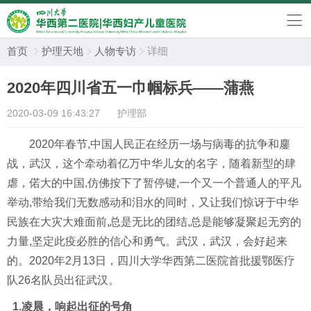
首页
护理天地
人物专访
详细



2020年四川省五一巾帼标兵——蒲燕
2020-03-09 16:43:27
护理部
2020
年春节
,
中国人民正在经历一场与病毒的抗争和鏖
战，武汉，这个牵动着亿万中华儿女的名字，随着新型的肆
虐，
偌大的中国
,仿佛按下了暂停键,一个又一个普通人
的
平凡
举动
,
带给我们无数感动和泪水
的同时
，
又让我们惊讶于中华
民族在大灾大难面前
,总是无比的团结,总是能够凝聚起无穷的
力量,坚定此疫必胜的信心和勇气
。武汉，武汉，会好起来
的。
2020年2月13日，
四川大学华西第二医院
首批援鄂医疗
队
26名队员出征武汉。
1.凌晨，响起出征的号角